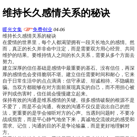
维持长久感情关系的秘诀
暖光文集
免费创业
04-06
维持长久感情关系的秘诀
在爱情的世界里，每个人都渴望拥有一段天长地久的感情。然
而，真正的长久并非命中注定，而是需要双方用心经营、共同
维护的结果。要维持情人之间的长久关系，需要从多个方面去
努力。
建立深厚的信任基础是感情中最重要的基石。没有信任，再深
厚的感情也会变得脆弱不堪。建立信任需要时间和耐心，它来
自于日常生活中的点点滴滴：信守承诺、坦诚相待、不隐瞒欺
骗。当双方都能够在对方面前展现真实的自己，而不用担心被
评判或伤害时，信任就会慢慢建立起来。
保持有效的沟通是维系感情的关键。很多感情破裂的根源不是
不爱了，而是不会沟通。有效的沟通不仅仅是说出自己的想
法，更重要的是学会倾听对方的心声。当遇到问题时，不要冷
战或指责，而是平心静气地坐下来，真诚地交流彼此的感受和
需求。记住，沟通的目的不是争论输赢，而是更好地理解对
方。