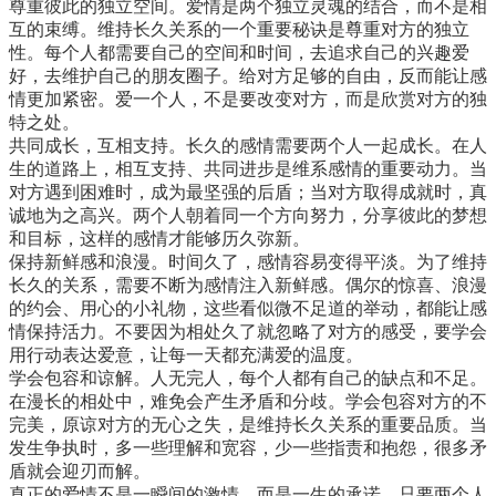
尊重彼此的独立空间。爱情是两个独立灵魂的结合，而不是相
互的束缚。维持长久关系的一个重要秘诀是尊重对方的独立
性。每个人都需要自己的空间和时间，去追求自己的兴趣爱
好，去维护自己的朋友圈子。给对方足够的自由，反而能让感
情更加紧密。爱一个人，不是要改变对方，而是欣赏对方的独
特之处。
共同成长，互相支持。长久的感情需要两个人一起成长。在人
生的道路上，相互支持、共同进步是维系感情的重要动力。当
对方遇到困难时，成为最坚强的后盾；当对方取得成就时，真
诚地为之高兴。两个人朝着同一个方向努力，分享彼此的梦想
和目标，这样的感情才能够历久弥新。
保持新鲜感和浪漫。时间久了，感情容易变得平淡。为了维持
长久的关系，需要不断为感情注入新鲜感。偶尔的惊喜、浪漫
的约会、用心的小礼物，这些看似微不足道的举动，都能让感
情保持活力。不要因为相处久了就忽略了对方的感受，要学会
用行动表达爱意，让每一天都充满爱的温度。
学会包容和谅解。人无完人，每个人都有自己的缺点和不足。
在漫长的相处中，难免会产生矛盾和分歧。学会包容对方的不
完美，原谅对方的无心之失，是维持长久关系的重要品质。当
发生争执时，多一些理解和宽容，少一些指责和抱怨，很多矛
盾就会迎刃而解。
真正的爱情不是一瞬间的激情，而是一生的承诺。只要两个人